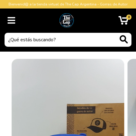
Bienvenid@ a la tienda virtual de The Cap Argentina - Gorras de Autor
0