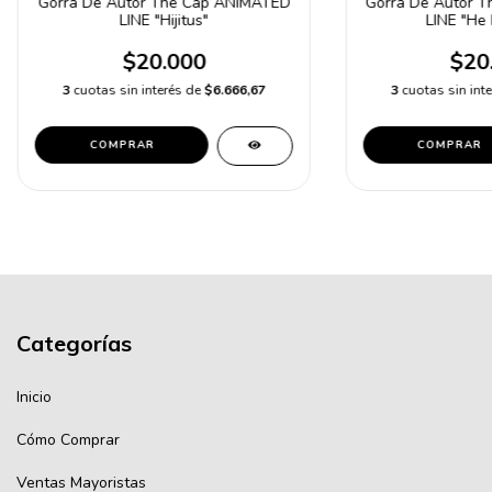
Gorra De Autor The Cap ANIMATED
Gorra De Autor The Cap ANIMATED
LINE "Hijitus"
LINE "He 
$20.000
$20
3
cuotas sin interés de
$6.666,67
3
cuotas sin int
COMPRAR
COMPRAR
Categorías
Inicio
Cómo Comprar
Ventas Mayoristas