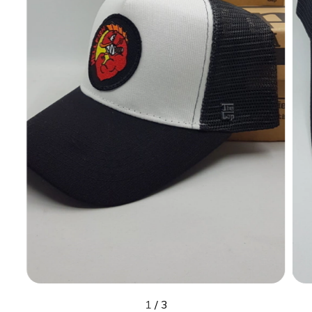
1
/
3