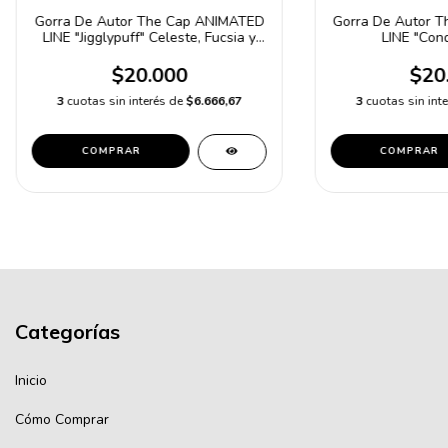
Gorra De Autor The Cap ANIMATED
Gorra De Autor The Cap ANIMATED
LINE "Jigglypuff" Celeste, Fucsia y
LINE "Cond
Azul
$20.000
$20
3
cuotas sin interés de
$6.666,67
3
cuotas sin int
COMPRAR
COMPRAR
Categorías
Inicio
Cómo Comprar