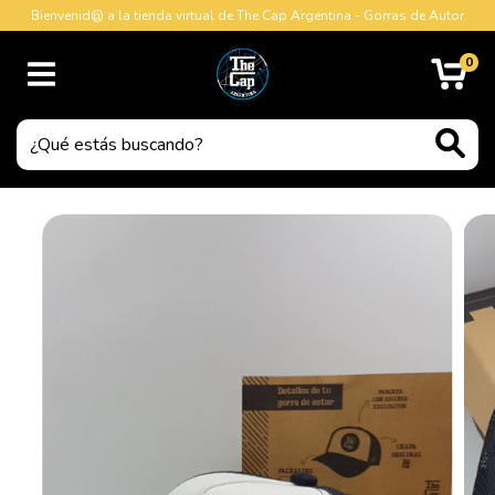
Bienvenid@ a la tienda virtual de The Cap Argentina - Gorras de Autor
0