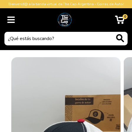
Bienvenid@ a la tienda virtual de The Cap Argentina - Gorras de Autor
0