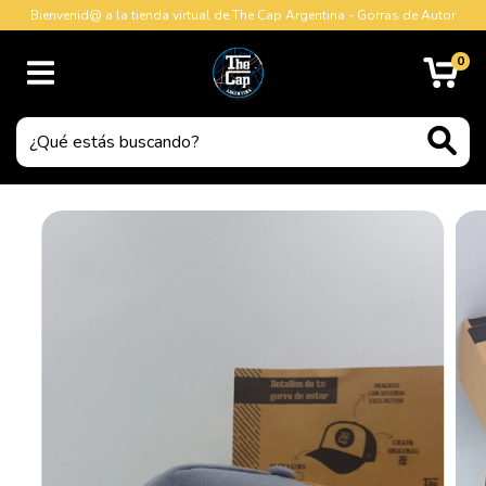
Bienvenid@ a la tienda virtual de The Cap Argentina - Gorras de Autor
0