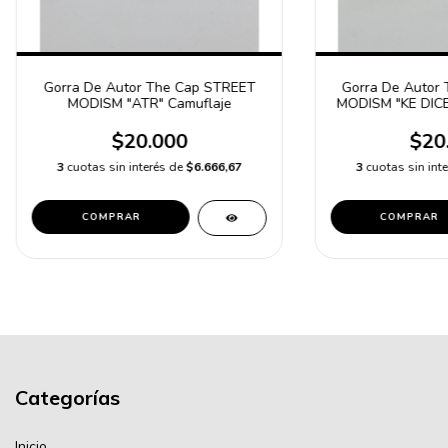
Gorra De Autor The Cap STREET
Gorra De Autor
MODISM "ATR" Camuflaje
MODISM "KE DICE
Amarillo
$20.000
$20
3
cuotas sin interés de
$6.666,67
3
cuotas sin int
COMPRAR
COMPRAR
Categorías
Inicio