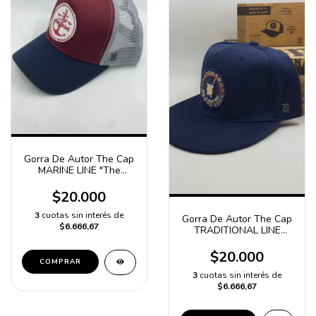
Gorra De Autor The Cap
MARINE LINE "The
Seafarer" Bordo, Azul y
Gris
$20.000
3
cuotas sin interés de
Gorra De Autor The Cap
$6.666,67
TRADITIONAL LINE
"Matero 100%" Azul
Snapback
$20.000
COMPRAR
3
cuotas sin interés de
$6.666,67