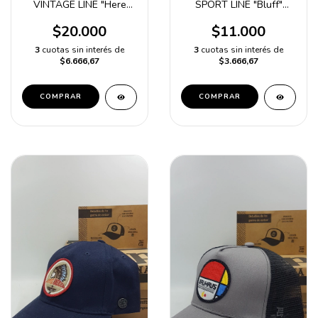
VINTAGE LINE "Here
SPORT LINE "Bluff"
comes the sun" Blanco
Verde Trucker Poliester
$20.000
$11.000
3
cuotas sin interés de
3
cuotas sin interés de
$6.666,67
$3.666,67
COMPRAR
COMPRAR