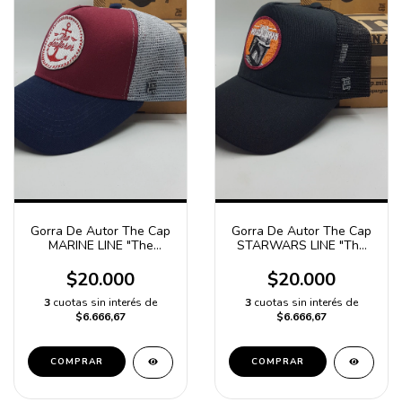
Gorra De Autor The Cap
Gorra De Autor The Cap
MARINE LINE "The
STARWARS LINE "The
Seafarer" Bordo, Azul y
Mandalorian" Negro
Gris
$20.000
$20.000
3
cuotas sin interés de
3
cuotas sin interés de
$6.666,67
$6.666,67
COMPRAR
COMPRAR