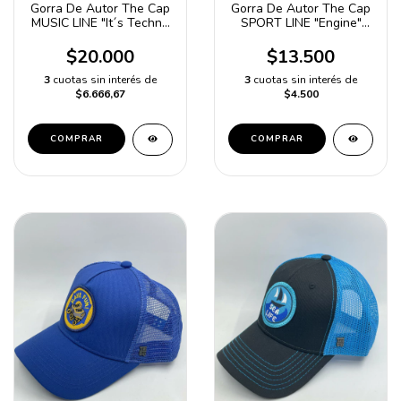
Gorra De Autor The Cap
Gorra De Autor The Cap
MUSIC LINE "It´s Techno
SPORT LINE "Engine"
Time" Naranja y Gris
Blanco y Verde Trucker
Poliester
$20.000
$13.500
3
cuotas sin interés de
3
cuotas sin interés de
$6.666,67
$4.500
COMPRAR
COMPRAR