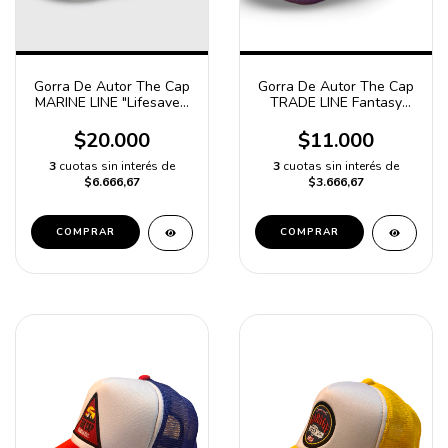
Gorra De Autor The Cap
Gorra De Autor The Cap
MARINE LINE "Lifesaver"
TRADE LINE Fantasy
Gris
Blanco y Violeta Trucker
Poliester
$20.000
$11.000
3
cuotas sin interés de
3
cuotas sin interés de
$6.666,67
$3.666,67
COMPRAR
COMPRAR