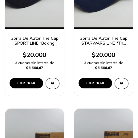
Gorra De Autor The Cap
Gorra De Autor The Cap
SPORT LINE "Boxing
STARWARS LINE "The
Champion" Negro y Gris
Mandalorian" Bordo,
Azul y Gris
$20.000
$20.000
3
cuotas sin interés de
3
cuotas sin interés de
$6.666,67
$6.666,67
COMPRAR
COMPRAR