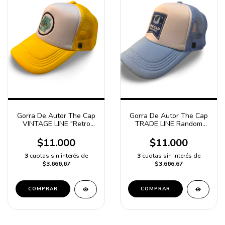
Gorra De Autor The Cap
Gorra De Autor The Cap
VINTAGE LINE "Retro
TRADE LINE Random
Style" Blanco y Amarillo
Edit. Banderin Model
Trucker Poliester
Telegram Blanco y
$11.000
$11.000
Celeste Trucker
Poliester
3
cuotas sin interés de
3
cuotas sin interés de
$3.666,67
$3.666,67
COMPRAR
COMPRAR