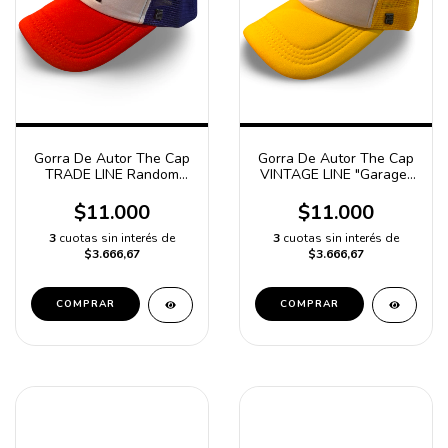
Gorra De Autor The Cap
Gorra De Autor The Cap
TRADE LINE Random
VINTAGE LINE "Garage"
Edit. Volcan Triangular
Blanco y Amarillo
Blanco, Rojo y Azul
Trucker Poliester
$11.000
$11.000
Trucker Poliester
3
cuotas sin interés de
3
cuotas sin interés de
$3.666,67
$3.666,67
COMPRAR
COMPRAR