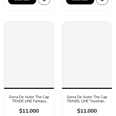
COMPRAR
COMPRAR
Gorra De Autor The Cap
Gorra De Autor The Cap
TRADE LINE Fantasy
TRAVEL LINE "Australia"
Blanco y Verde Trucker
Blanco y Verde Trucker
Poliester
Poliester
$11.000
$11.000