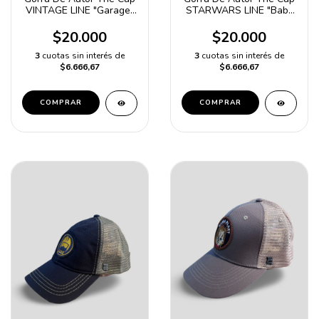
VINTAGE LINE "Garage"
STARWARS LINE "Baby
Rojo y Gris
Yoda" Negro
$20.000
$20.000
3
cuotas sin interés de
3
cuotas sin interés de
$6.666,67
$6.666,67
COMPRAR
COMPRAR