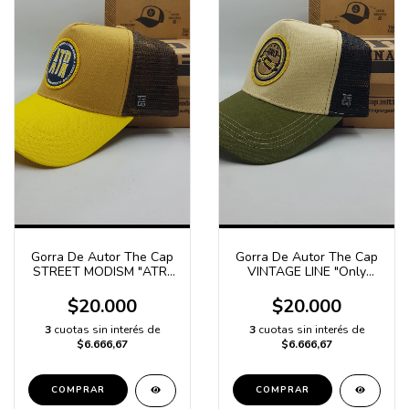
Gorra De Autor The Cap
Gorra De Autor The Cap
STREET MODISM "ATR"
VINTAGE LINE "Only
Marrón, Amarillo, Marrón
Quality" Beige, Verde y
Negro
$20.000
$20.000
3
cuotas sin interés de
3
cuotas sin interés de
$6.666,67
$6.666,67
COMPRAR
COMPRAR