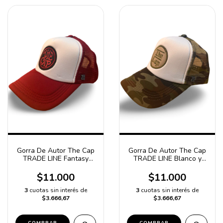
Gorra De Autor The Cap
Gorra De Autor The Cap
TRADE LINE Fantasy
TRADE LINE Blanco y
Blanco y Bordo Trucker
Camuflado Verde
Poliester
Trucker Poliester
$11.000
$11.000
3
cuotas sin interés de
3
cuotas sin interés de
$3.666,67
$3.666,67