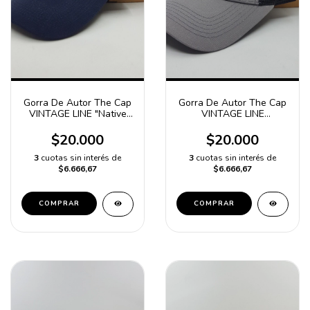
Gorra De Autor The Cap
Gorra De Autor The Cap
VINTAGE LINE "Native
VINTAGE LINE
American" Azul
"Bauhaus" Gris y Negro
Gabardina
$20.000
$20.000
3
cuotas sin interés de
3
cuotas sin interés de
$6.666,67
$6.666,67
COMPRAR
COMPRAR