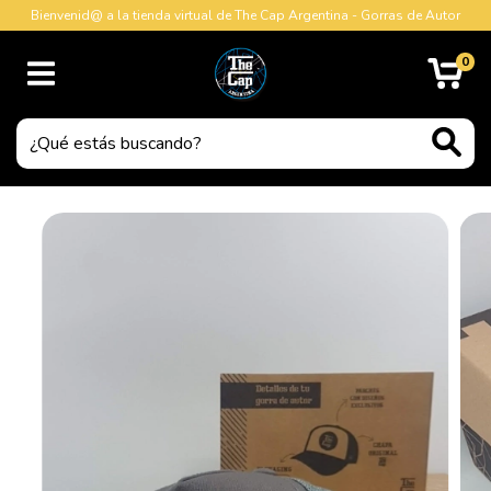
Bienvenid@ a la tienda virtual de The Cap Argentina - Gorras de Autor
0