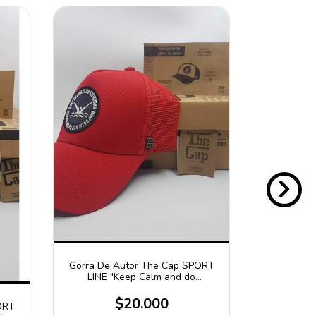
Gorra De Autor The Cap SPORT
LINE "Keep Calm and do
Swimming"
$20.000
ORT
Gorra De 