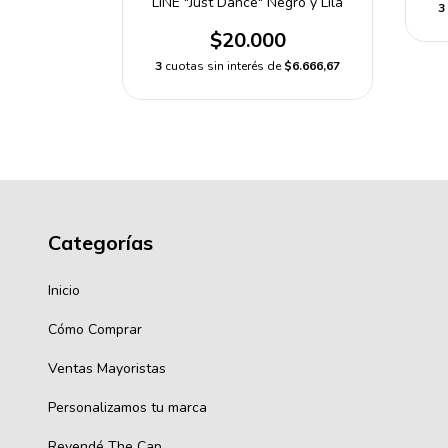
LINE "Just Dance" Negro y Lila
e
$6.666,67
3
$20.000
3
cuotas sin interés de
$6.666,67
Categorías
Inicio
Cómo Comprar
Ventas Mayoristas
Personalizamos tu marca
Revendé The Cap