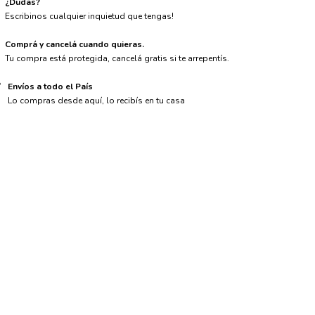
¿Dudas?
Escribinos cualquier inquietud que tengas!
Comprá y cancelá cuando quieras.
Tu compra está protegida, cancelá gratis si te arrepentís.
Envíos a todo el País
Lo compras desde aquí, lo recibís en tu casa