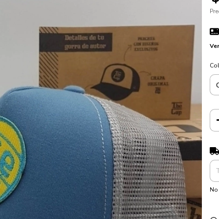
Pre
Ver
Co
Ent
No 