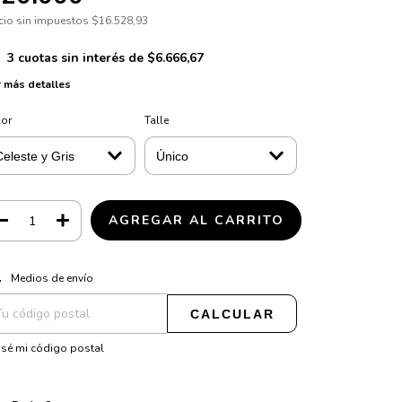
cio sin impuestos
$16.528,93
3
cuotas sin interés de
$6.666,67
 más detalles
lor
Talle
CAMBIAR CP
regas para el CP:
Medios de envío
CALCULAR
sé mi código postal