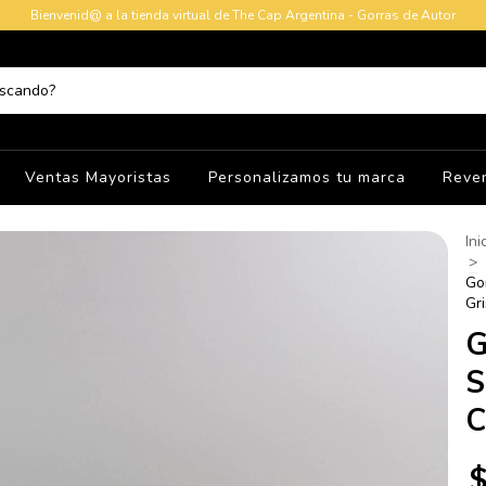
Bienvenid@ a la tienda virtual de The Cap Argentina - Gorras de Autor
Ventas Mayoristas
Personalizamos tu marca
Reve
Ini
>
Go
Gri
G
S
C