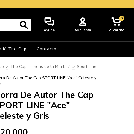
0
Ayuda
Mi cuenta
Mi carrito
ndé The Cap
Contacto
cio
>
The Cap - Lineas de la M a la Z
>
Sport Line
rra De Autor The Cap SPORT LINE "Ace" Celeste y
s
orra De Autor The Cap
PORT LINE "Ace"
eleste y Gris
$20.000