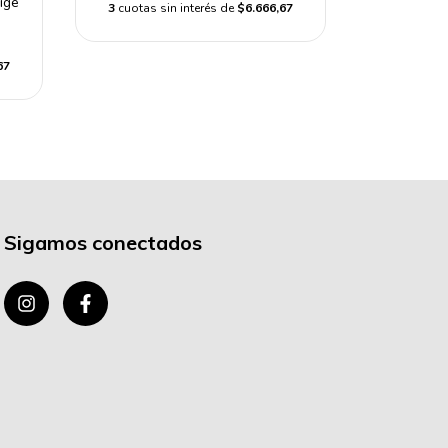
ige
LINE "F
3
cuotas sin interés de
$6.666,67
67
3
cuotas s
Sigamos conectados