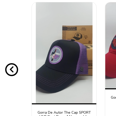
 Cap SPORT
Go
ng"
0
Gorra De Autor The Cap SPORT