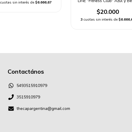
LINE "Fitness Club" Azul y Be
cuotas sin interés de
$6.666,67
$20.000
3
cuotas sin interés de
$6.666,
Contactános
5493515910979
3515910979
thecapargentina@gmail.com