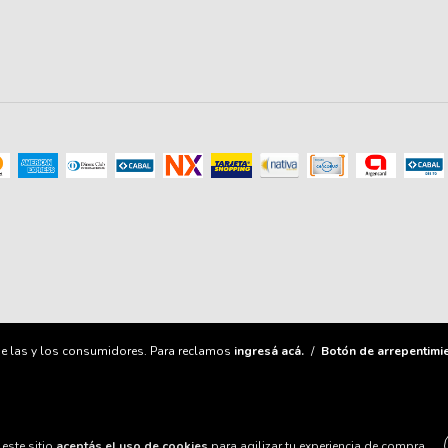
e las y los consumidores. Para reclamos
ingresá acá.
/
Botón de arrepentimi
este sitio
aceptás el uso de cookies
para agilizar tu experiencia de compra.