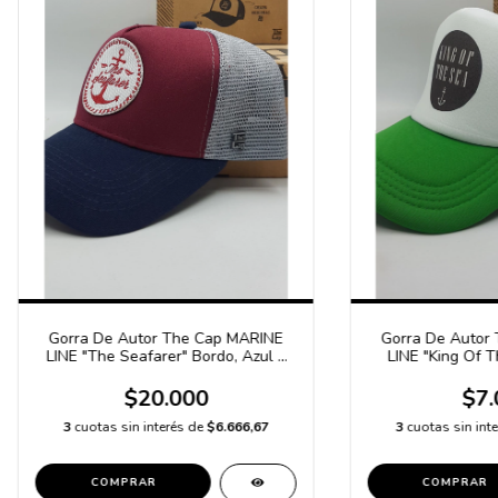
Gorra De Autor The Cap MARINE
Gorra De Autor
LINE "The Seafarer" Bordo, Azul y
LINE "King Of T
Gris
Sublimado Blanc
$20.000
$7.
3
cuotas sin interés de
$6.666,67
3
cuotas sin int
COMPRAR
COMPRAR