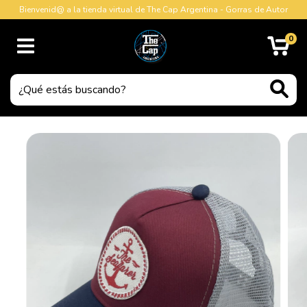
Bienvenid@ a la tienda virtual de The Cap Argentina - Gorras de Autor
0