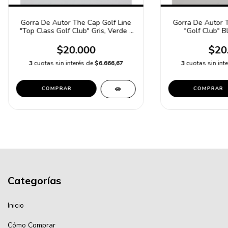
Gorra De Autor The Cap Golf Line
Gorra De Autor T
"Top Class Golf Club" Gris, Verde y
"Golf Club" B
Beige
$20.000
$20
3
cuotas sin interés de
$6.666,67
3
cuotas sin int
COMPRAR
COMPRAR
Categorías
Inicio
Cómo Comprar