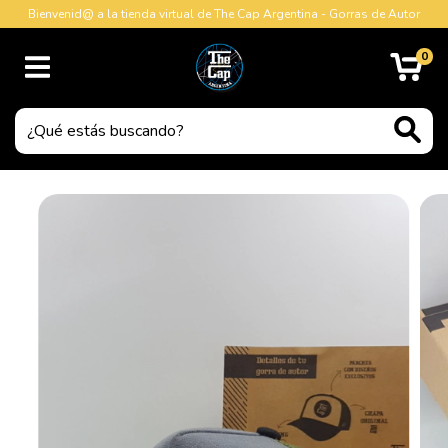
Bienvenid@ a la tienda virtual de The Cap Argentina - Gorras de Autor
0