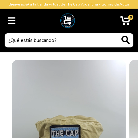
Bienvenid@ a la tienda virtual de The Cap Argentina - Gorras de Autor
0